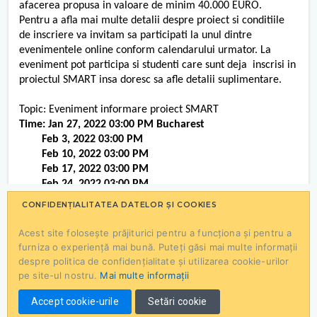
afacerea propusa in valoare de minim 40.000 EURO.
Pentru a afla mai multe detalii despre proiect si conditiile
de inscriere va invitam sa participati la unul dintre
evenimentele online conform calendarului urmator. La
eveniment pot participa si studenti care sunt deja inscrisi in
proiectul SMART insa doresc sa afle detalii suplimentare.
Topic: Eveniment informare proiect SMART
Time: Jan 27, 2022 03:00 PM Bucharest
Feb 3, 2022 03:00 PM
Feb 10, 2022 03:00 PM
Feb 17, 2022 03:00 PM
Feb 24, 2022 03:00 PM
CONFIDENȚIALITATEA DATELOR ȘI COOKIES
Join Zoom Meeting
https://zoom.us/j/97351744514?
pwd=b25YTU5IMDM5ZFdZOC80Y21wR29nZz09
Acest site folosește prăjiturici pentru a funcționa și pentru a
Meeting ID: 973 5174 4514
furniza o experiență mai bună. Puteți găsi mai multe informații
Passcode: 021637
despre politica de confidențialitate și utilizarea cookie-urilor
Va multumim
pe site-ul nostru.
Mai multe informații
Echipa proiectului SMART
Accept cookie-urile
Setări cookie